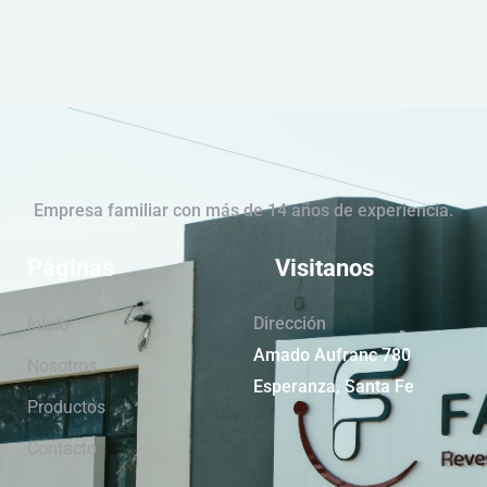
Empresa familiar con más de 14 años de experiencia.
Páginas
Visitanos
Dirección
Inicio
Amado Aufranc 780
Nosotros
Esperanza, Santa Fe
Productos
Contacto