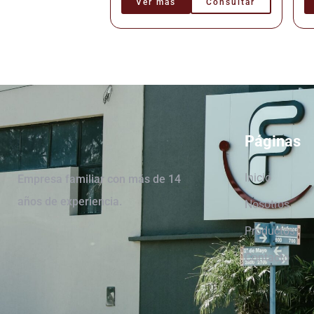
Ver más
Consultar
Páginas
Inicio
Empresa familiar con más de 14
años de experiencia.
Nosotros
Productos
Contacto