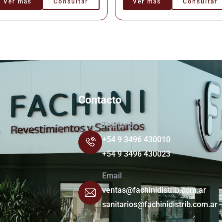
Ver más
Consultar
Ver más
Consultar
Contacto
Teléfono
+54 9 3496 430010
+54 9 3496 430023
Email
ventas@fachinidistrib.com.ar
sanitarios@fachinidistrib.com.ar