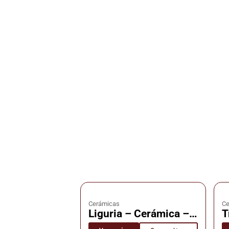
Cerámicas
Ce
Liguria – Cerámica –
T
Cañuelas
C