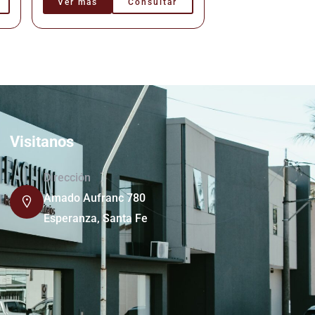
Ver más
Consultar
Visitanos
Dirección
Amado Aufranc 780
Esperanza, Santa Fe