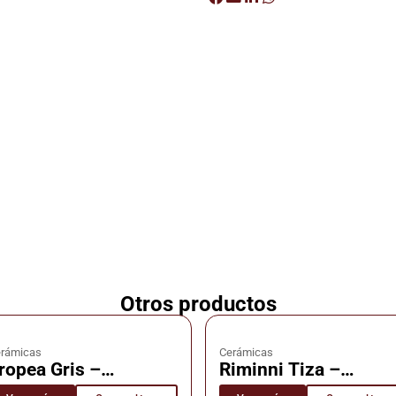
Otros productos
rámicas
Cerámicas
ropea Gris –
Riminni Tiza –
erámica – Cañuelas
Cerámica – Cañuela