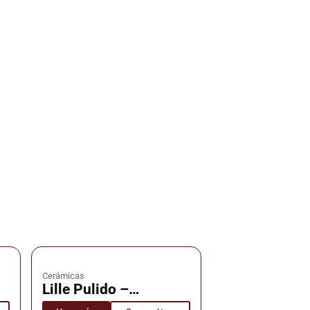
Cerámicas
Lille Pulido –
s
Cerámica – Cañuelas