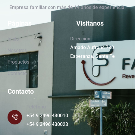
Empresa familiar con más de 14 años de experiencia.
Páginas
Visitanos
Dirección
Inicio
Amado Aufranc 780
Nosotros
Esperanza, Santa Fe
Productos
Contacto
Contacto
Teléfono
+54 9 3496 430010
+54 9 3496 430023