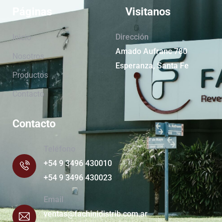
Páginas
Visitanos
Dirección
Inicio
Amado Aufranc 780
Nosotros
Esperanza, Santa Fe
Productos
Contacto
Contacto
Teléfono
+54 9 3496 430010
+54 9 3496 430023
Email
ventas@fachinidistrib.com.ar