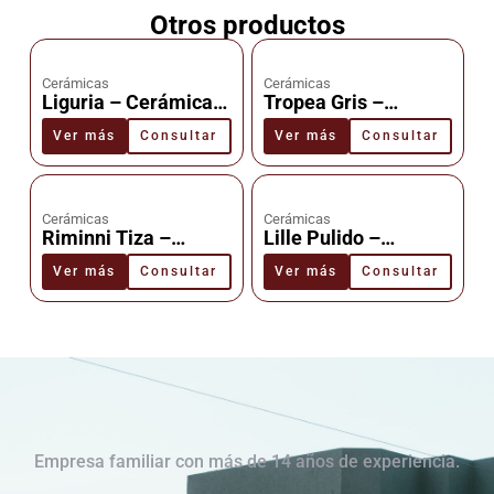
Otros productos
Cerámicas
Cerámicas
Liguria – Cerámica –
Tropea Gris –
Cañuelas
Cerámica –
Ver más
Consultar
Ver más
Consultar
Cañuelas
Cerámicas
Cerámicas
Riminni Tiza –
Lille Pulido –
Cerámica –
Cerámica –
Ver más
Consultar
Ver más
Consultar
Cañuelas
Cañuelas
Empresa familiar con más de 14 años de experiencia.