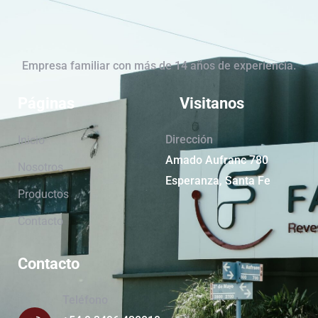
Empresa familiar con más de 14 años de experiencia.
Páginas
Visitanos
Dirección
Inicio
Amado Aufranc 780
Nosotros
Esperanza, Santa Fe
Productos
Contacto
Contacto
Teléfono