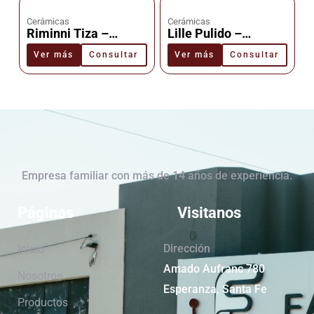
Cerámicas
Cerámicas
Riminni Tiza –
Lille Pulido –
Cerámica –
Cerámica –
Ver más
Consultar
Ver más
Consultar
Cañuelas
Cañuelas
Empresa familiar con más de 14 años de experiencia.
Páginas
Visitanos
Dirección
Inicio
Amado Aufranc 780
Nosotros
Esperanza, Santa Fe
Productos