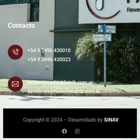
Contacto
Contacto
Teléfono
+54 9 3496 430010
+54 9 3496 430023
Email
ventas@fachinidistrib.com.ar
sanitarios@fachinidistrib.com.ar
Copyright © 2024 – Desarrollado by
SINAV