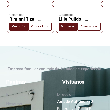
Cerámicas
Cerámicas
Riminni Tiza –
Lille Pulido –
Cerámica –
Cerámica –
Ver más
Consultar
Ver más
Consultar
Cañuelas
Cañuelas
Empresa familiar con más de 14 años de experiencia.
Páginas
Visitanos
Dirección
Inicio
Amado Aufranc 780
Nosotros
Esperanza, Santa Fe