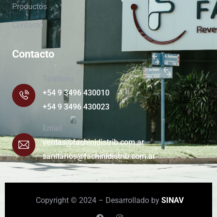
Productos
Contacto
Contacto
Teléfono
+54 9 3496 430010
+54 9 3496 430023
Email
ventas@fachinidistrib.com.ar
sanitarios@fachinidistrib.com.ar
Copyright © 2024 – Desarrollado by
SINAV