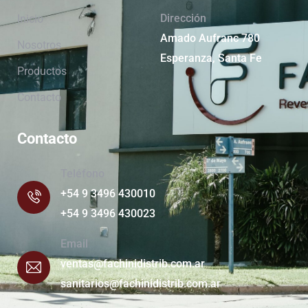
Dirección
Inicio
Amado Aufranc 780
Nosotros
Esperanza, Santa Fe
Productos
Contacto
Contacto
Teléfono
+54 9 3496 430010
+54 9 3496 430023
Email
ventas@fachinidistrib.com.ar
sanitarios@fachinidistrib.com.ar