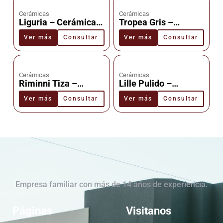
Cerámicas
Cerámicas
Liguria – Cerámica –
Tropea Gris –
Cañuelas
Cerámica –
Ver más
Consultar
Ver más
Consultar
Cañuelas
Cerámicas
Cerámicas
Riminni Tiza –
Lille Pulido –
Cerámica –
Cerámica –
Ver más
Consultar
Ver más
Consultar
Cañuelas
Cañuelas
Empresa familiar con más de 14 años de experiencia.
Páginas
Visitanos