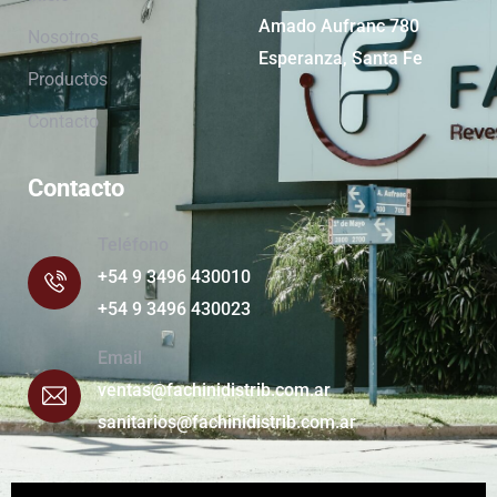
Amado Aufranc 780
Nosotros
Esperanza, Santa Fe
Productos
Contacto
Contacto
Teléfono
+54 9 3496 430010
+54 9 3496 430023
Email
ventas@fachinidistrib.com.ar
sanitarios@fachinidistrib.com.ar