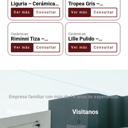
Liguria – Cerámica –
Tropea Gris –
Cañuelas
Cerámica –
Ver más
Consultar
Ver más
Consultar
Cañuelas
Cerámicas
Cerámicas
Riminni Tiza –
Lille Pulido –
Cerámica –
Cerámica –
Ver más
Consultar
Ver más
Consultar
Cañuelas
Cañuelas
Empresa familiar con más de 14 años de experiencia.
Páginas
Visitanos
Dirección
Inicio