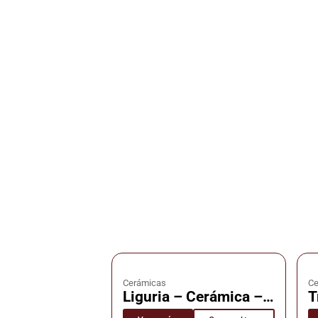
Cerámicas
Ce
Liguria – Cerámica –
T
Cañuelas
C