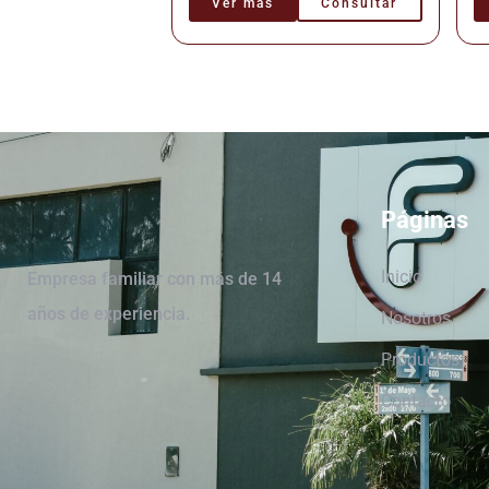
Ver más
Consultar
Páginas
Inicio
Empresa familiar con más de 14
años de experiencia.
Nosotros
Productos
Contacto