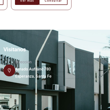
Ver más
Consultar
Visitanos
Dirección
Amado Aufranc 780
Esperanza, Santa Fe