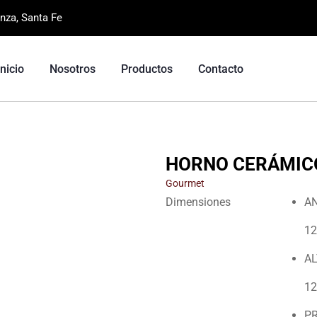
nza, Santa Fe
Inicio
Nosotros
Productos
Contacto
HORNO CERÁMIC
Gourmet
Dimensiones
A
12
A
12
P