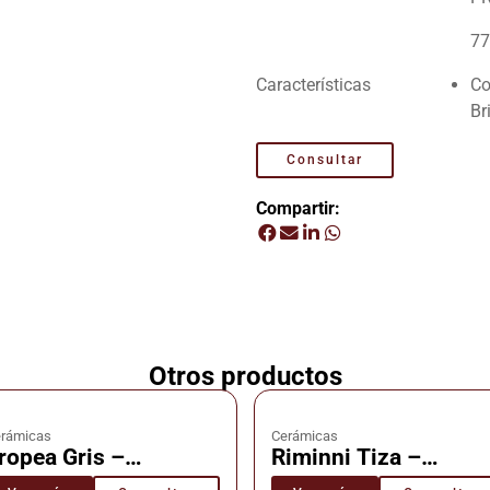
77
Características
Co
Br
Consultar
Compartir:
Otros productos
rámicas
Cerámicas
ropea Gris –
Riminni Tiza –
erámica – Cañuelas
Cerámica – Cañuela