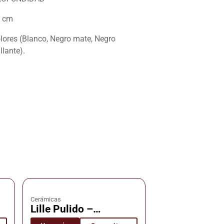
 cm
lores (Blanco, Negro mate, Negro
illante).
Cerámicas
Lille Pulido –
s
Cerámica – Cañuelas