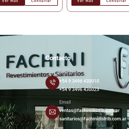
Ver más
Consultar
Ver más
Consultar
Contacto
Teléfono
+54 9 3496 430010
+54 9 3496 430023
Email
ventas@fachinidistrib.com.ar
sanitarios@fachinidistrib.com.ar