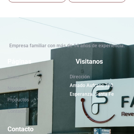
Empresa familiar con más de 14 años de experiencia.
Páginas
Visitanos
Dirección
Inicio
Amado Aufranc 780
Nosotros
Esperanza, Santa Fe
Productos
Contacto
Contacto