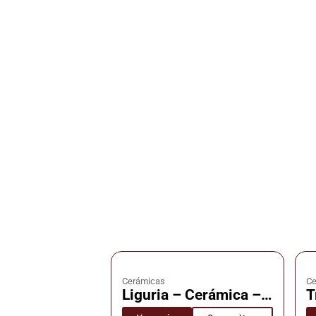
Cerámicas
Ce
Liguria – Cerámica –
T
Cañuelas
C