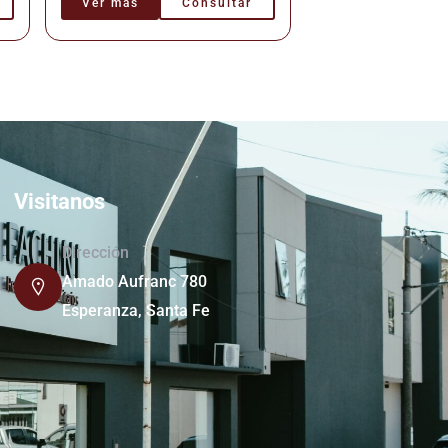
Ver más
Consultar
Visitanos
Dirección
Amado Aufranc 780
Esperanza, Santa Fe