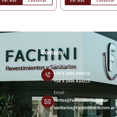
Ver más
Consultar
Ver más
Consultar
Contacto
Teléfono
+54 9 3496 430010
+54 9 3496 430023
Email
ventas@fachinidistrib.com.ar
sanitarios@fachinidistrib.com.ar