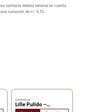
ana sanitaria deberá tenerse en cuenta
 una variación de +/- 6,5%
Cerámicas
Lille Pulido –
s
Cerámica – Cañuelas