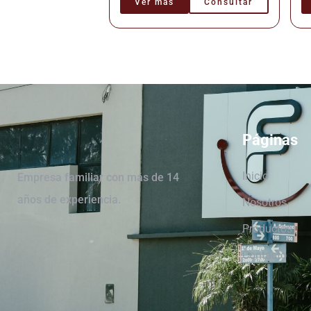
Ver más
Consultar
Páginas
Inicio
Empresa familiar con más de 14
años de experiencia.
Nosotros
Productos
Contacto