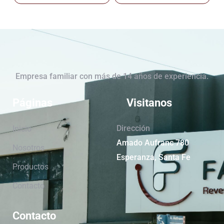
Empresa familiar con más de 14 años de experiencia.
Páginas
Visitanos
Dirección
Inicio
Amado Aufranc 780
Nosotros
Esperanza, Santa Fe
Productos
Contacto
Contacto