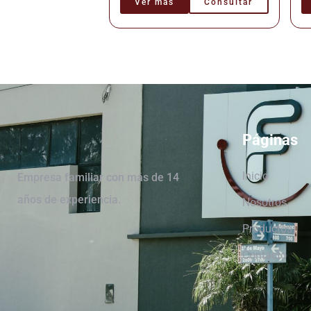
Ver más
Consultar
Páginas
Inicio
Empresa familiar con más de 14
años de experiencia.
Nosotros
Productos
Contacto