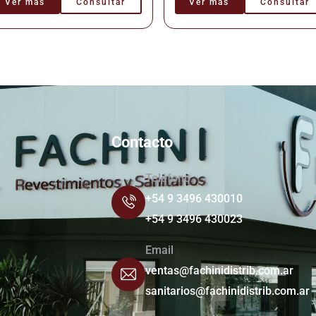
Ver más
Consultar
Ver más
Consultar
Contacto
Teléfono
+54 9 3496 430010
+54 9 3496 430023
Email
ventas@fachinidistrib.com.ar
sanitarios@fachinidistrib.com.ar