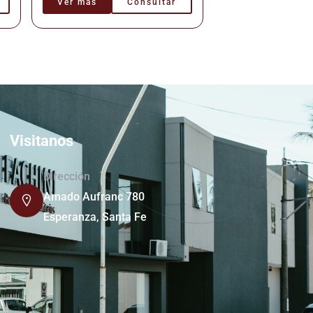
Ver más
Consultar
Visitanos
Dirección
Amado Aufranc 780
Esperanza, Santa Fe