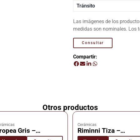
Tránsito
Las imágenes de los productos 
medidas son nominales. Los to
Consultar
Compartir:
Otros productos
rámicas
Cerámicas
ropea Gris –
Riminni Tiza –
erámica – Cañuelas
Cerámica – Cañuela