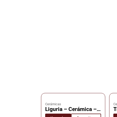
Cerámicas
Ce
Liguria – Cerámica –
T
Cañuelas
C