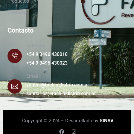
Productos
Contacto
Contacto
Teléfono
+54 9 3496 430010
+54 9 3496 430023
Email
ventas@fachinidistrib.com.ar
sanitarios@fachinidistrib.com.ar
Copyright © 2024 – Desarrollado by
SINAV