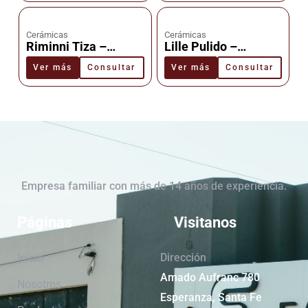
Cerámicas
Cerámicas
Riminni Tiza –
Lille Pulido –
Cerámica –
Cerámica –
Ver más
Consultar
Ver más
Consultar
Cañuelas
Cañuelas
Empresa familiar con más de 14 años de experiencia.
Páginas
Visitanos
Dirección
Inicio
Amado Aufranc 780
Nosotros
Esperanza, Santa Fe