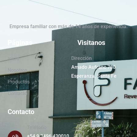
Empresa familiar con más de 14 años de experiencia.
Páginas
Visitanos
Dirección
Inicio
Amado Aufranc 780
Nosotros
Esperanza, Santa Fe
Productos
Contacto
Contacto
Teléfono
+54 9 3496 430010