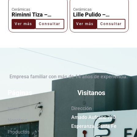
Cerámicas
Cerámicas
Riminni Tiza –
Lille Pulido –
Cerámica –
Cerámica –
Ver más
Consultar
Ver más
Consultar
Cañuelas
Cañuelas
Empresa familiar con más de 14 años de experiencia.
Páginas
Visitanos
Dirección
Inicio
Amado Aufranc 780
Nosotros
Esperanza, Santa Fe
Productos