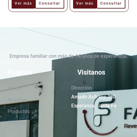
Cerámica –
Cerámica –
Ver más
Consultar
Ver más
Consultar
Cañuelas
Cañuelas
Empresa familiar con más de 14 años de experiencia.
Páginas
Visitanos
Dirección
Inicio
Amado Aufranc 780
Nosotros
Esperanza, Santa Fe
Productos
Contacto