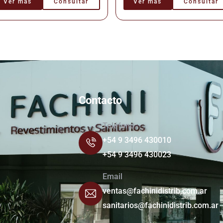
Ver más
Consultar
Ver más
Consultar
Contacto
Teléfono
+54 9 3496 430010
+54 9 3496 430023
Email
ventas@fachinidistrib.com.ar
sanitarios@fachinidistrib.com.ar