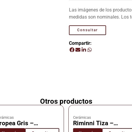
Las imágenes de los productos 
medidas son nominales. Los to
Consultar
Compartir:
Otros productos
rámicas
Cerámicas
ropea Gris –
Riminni Tiza –
erámica – Cañuelas
Cerámica – Cañuela