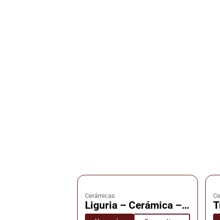
Cerámicas
Ce
Liguria – Cerámica –
T
Cañuelas
C