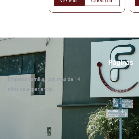
Ver más
Consultar
Páginas
Inicio
Empresa familiar con más de 14
años de experiencia.
Nosotros
Productos
Contacto