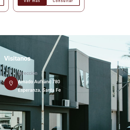
Ver más
Consultar
Visitanos
Dirección
Amado Aufranc 780
Esperanza, Santa Fe