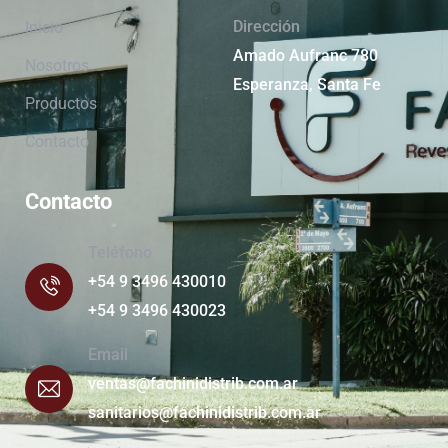
Dirección
Inicio
Amado Aufranc 780
Nosotros
Esperanza, Santa Fe
Productos
Contacto
Contacto
Teléfono
+54 9 3496 430010
+54 9 3496 430023
Email
ventas@fachinidistrib.com.ar
sanitarios@fachinidistrib.com.ar