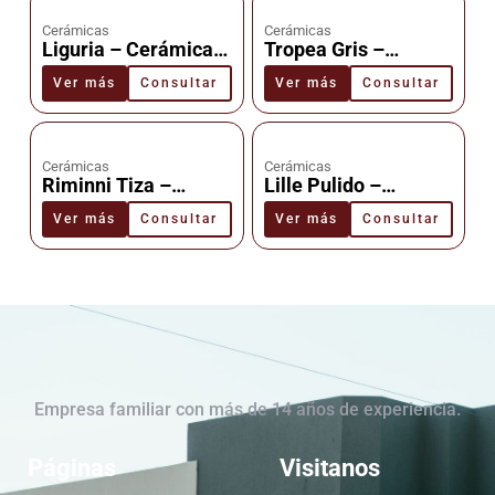
Cerámicas
Cerámicas
Liguria – Cerámica –
Tropea Gris –
Cañuelas
Cerámica –
Ver más
Consultar
Ver más
Consultar
Cañuelas
Cerámicas
Cerámicas
Riminni Tiza –
Lille Pulido –
Cerámica –
Cerámica –
Ver más
Consultar
Ver más
Consultar
Cañuelas
Cañuelas
Empresa familiar con más de 14 años de experiencia.
Páginas
Visitanos