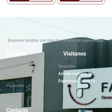
Cañuelas
Cañuelas
Empresa familiar con más de 14 años de experiencia.
Páginas
Visitanos
Dirección
Inicio
Amado Aufranc 780
Nosotros
Esperanza, Santa Fe
Productos
Contacto
Contacto