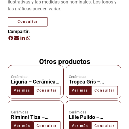
ilustrativas y las medidas son nominales. Los tonos y
las gráficas pueden variar.
Consultar
Compartir:
Otros productos
Cerámicas
Cerámicas
Liguria – Cerámica –
Tropea Gris –
Cañuelas
Cerámica –
Ver más
Consultar
Ver más
Consultar
Cañuelas
Cerámicas
Cerámicas
Riminni Tiza –
Lille Pulido –
Cerámica –
Cerámica –
Ver más
Consultar
Ver más
Consultar