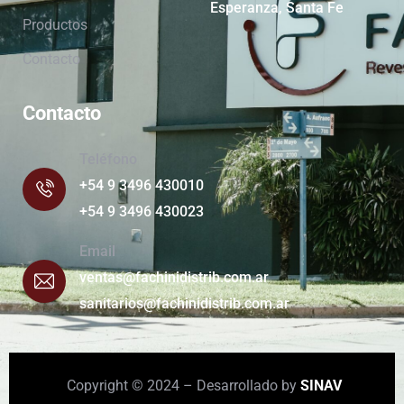
Esperanza, Santa Fe
Productos
Contacto
Contacto
Teléfono
+54 9 3496 430010
+54 9 3496 430023
Email
ventas@fachinidistrib.com.ar
sanitarios@fachinidistrib.com.ar
Copyright © 2024 – Desarrollado by
SINAV