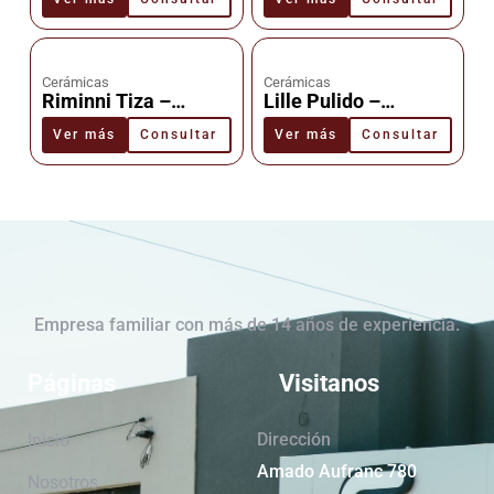
Cañuelas
Cerámicas
Cerámicas
Riminni Tiza –
Lille Pulido –
Cerámica –
Cerámica –
Ver más
Consultar
Ver más
Consultar
Cañuelas
Cañuelas
Empresa familiar con más de 14 años de experiencia.
Páginas
Visitanos
Dirección
Inicio
Amado Aufranc 780
Nosotros