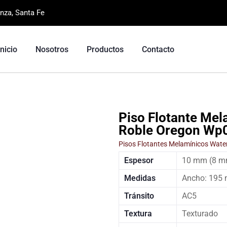
nza, Santa Fe
Inicio
Nosotros
Productos
Contacto
Piso Flotante Mel
Roble Oregon Wp
Pisos Flotantes Melamínicos Wate
Espesor
10 mm (8 m
Medidas
Ancho: 195
Tránsito
AC5
Textura
Texturado