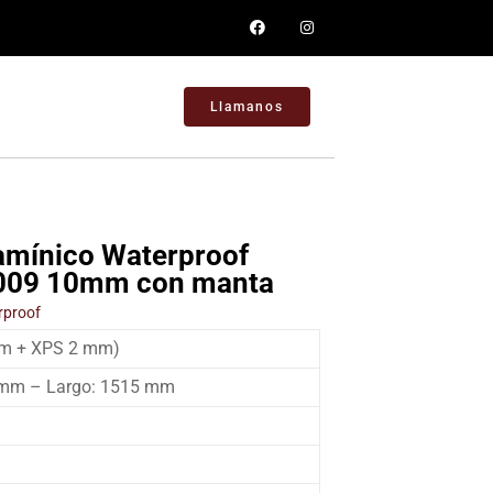
Llamanos
amínico Waterproof
009 10mm con manta
rproof
m + XPS 2 mm)
 mm – Largo: 1515 mm