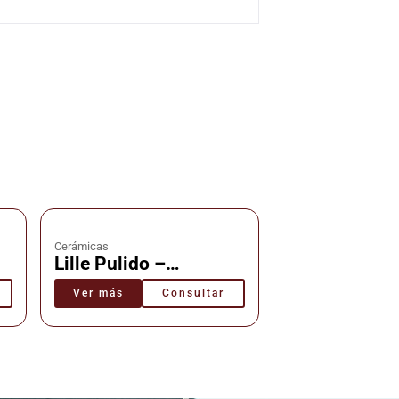
Cerámicas
Lille Pulido –
s
Cerámica – Cañuelas
Ver más
Consultar