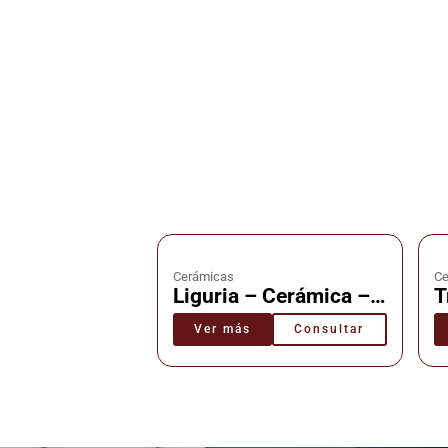
Cerámicas
Ce
Liguria – Cerámica –
T
Cañuelas
C
Ver más
Consultar