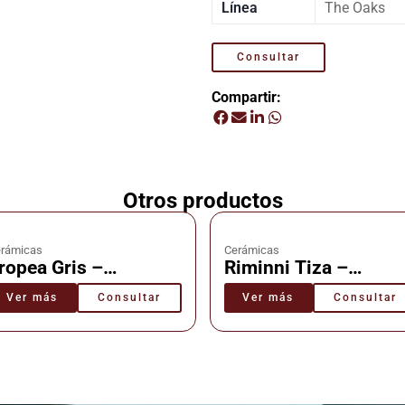
Línea
The Oaks
Consultar
Compartir:
Otros productos
rámicas
Cerámicas
ropea Gris –
Riminni Tiza –
erámica – Cañuelas
Cerámica – Cañuela
Ver más
Consultar
Ver más
Consultar