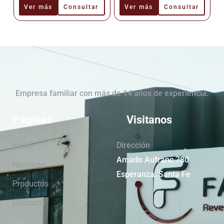
Cerámica –
Cerámica –
Ver más
Consultar
Ver más
Consultar
Cañuelas
Cañuelas
Empresa familiar con más de 14 años de experiencia.
Páginas
Visitanos
Dirección
Inicio
Amado Aufranc 780
Nosotros
Esperanza, Santa Fe
Productos
Contacto