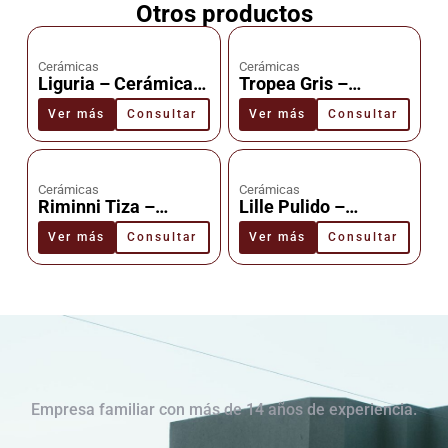
Otros productos
Cerámicas
Cerámicas
Liguria – Cerámica –
Tropea Gris –
Cañuelas
Cerámica –
Ver más
Consultar
Ver más
Consultar
Cañuelas
Cerámicas
Cerámicas
Riminni Tiza –
Lille Pulido –
Cerámica –
Cerámica –
Ver más
Consultar
Ver más
Consultar
Cañuelas
Cañuelas
Empresa familiar con más de 14 años de experiencia.