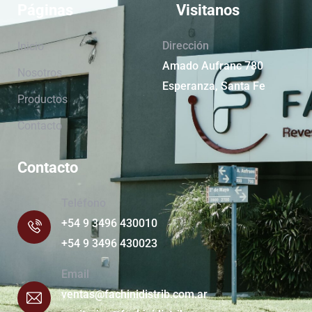
Páginas
Visitanos
Dirección
Inicio
Amado Aufranc 780
Nosotros
Esperanza, Santa Fe
Productos
Contacto
Contacto
Teléfono
+54 9 3496 430010
+54 9 3496 430023
Email
ventas@fachinidistrib.com.ar