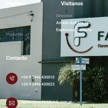
Páginas
Visitanos
Dirección
Inicio
Amado Aufranc 780
Nosotros
Esperanza, Santa Fe
Productos
Contacto
Contacto
Teléfono
+54 9 3496 430010
+54 9 3496 430023
Email
ventas@fachinidistrib.com.ar