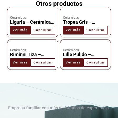
Otros productos
Cerámicas
Cerámicas
Liguria – Cerámica –
Tropea Gris –
Cañuelas
Cerámica –
Ver más
Consultar
Ver más
Consultar
Cañuelas
Cerámicas
Cerámicas
Riminni Tiza –
Lille Pulido –
Cerámica –
Cerámica –
Ver más
Consultar
Ver más
Consultar
Cañuelas
Cañuelas
Empresa familiar con más de 14 años de experiencia.