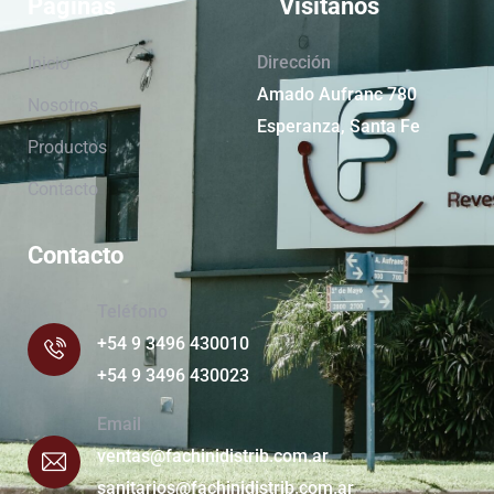
Páginas
Visitanos
Dirección
Inicio
Amado Aufranc 780
Nosotros
Esperanza, Santa Fe
Productos
Contacto
Contacto
Teléfono
+54 9 3496 430010
+54 9 3496 430023
Email
ventas@fachinidistrib.com.ar
sanitarios@fachinidistrib.com.ar