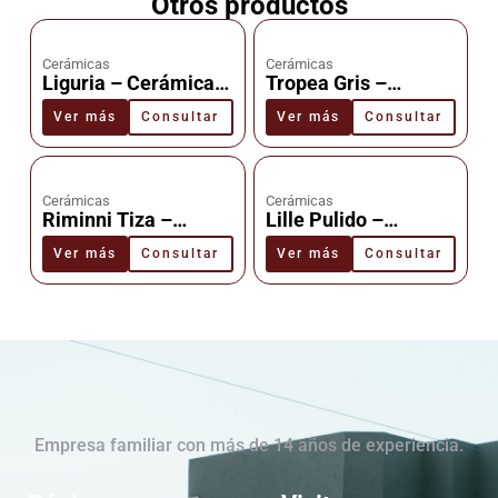
Otros productos
Cerámicas
Cerámicas
Liguria – Cerámica –
Tropea Gris –
Cañuelas
Cerámica –
Ver más
Consultar
Ver más
Consultar
Cañuelas
Cerámicas
Cerámicas
Riminni Tiza –
Lille Pulido –
Cerámica –
Cerámica –
Ver más
Consultar
Ver más
Consultar
Cañuelas
Cañuelas
Empresa familiar con más de 14 años de experiencia.