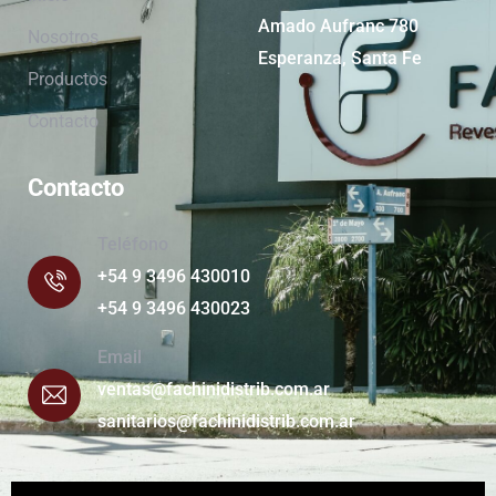
Amado Aufranc 780
Nosotros
Esperanza, Santa Fe
Productos
Contacto
Contacto
Teléfono
+54 9 3496 430010
+54 9 3496 430023
Email
ventas@fachinidistrib.com.ar
sanitarios@fachinidistrib.com.ar