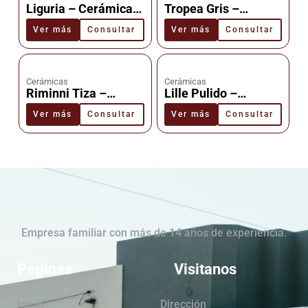
Liguria – Cerámica –
Tropea Gris –
Cañuelas
Cerámica –
Ver más
Consultar
Ver más
Consultar
Cañuelas
Cerámicas
Cerámicas
Riminni Tiza –
Lille Pulido –
Cerámica –
Cerámica –
Ver más
Consultar
Ver más
Consultar
Cañuelas
Cañuelas
Empresa familiar con más de 14 años de experiencia.
Páginas
Visitanos
Dirección
Inicio